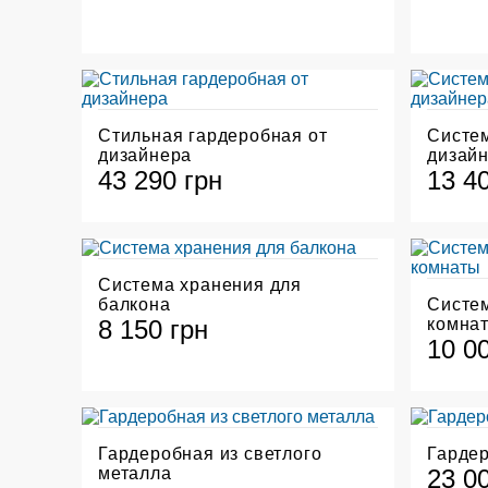
Стильная гардеробная от
Систе
дизайнера
дизай
43 290 грн
13 4
Система хранения для
балкона
Систем
8 150 грн
комна
10 0
Гардеробная из светлого
Гардер
металла
23 0