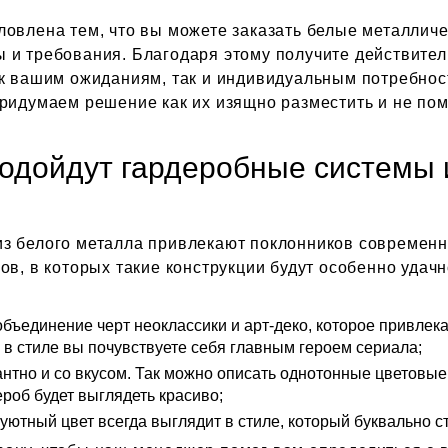
ловлена тем, что вы можете заказать белые металлич
ы и требования. Благодаря этому получите действит
ак вашим ожиданиям, так и индивидуальным потребнос
придумаем решение как их изящно разместить и не по
подойдут гардеробные системы 
з белого металла привлекают поклонников современно
ов, в которых такие конструкции будут особенно удачн
бъединение черт неоклассики и арт-деко, которое привлек
в стиле вы почувствуете себя главным героем сериала;
антно и со вкусом. Так можно описать однотонные цветовы
ероб будет выглядеть красиво;
ютный цвет всегда выглядит в стиле, который буквально ст