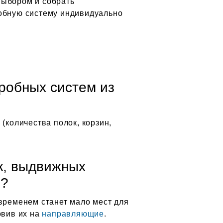
выбором и собрать
робную систему индивидуально
робных систем из
(количества полок, корзин,
к, выдвижных
е?
 временем станет мало мест для
овив их на
направляющие
.