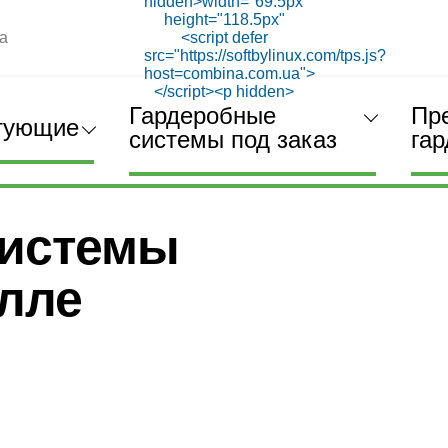
а
Гардеробные
Пр
тующие
системы под заказ
га
деробные системы в
системы
алле