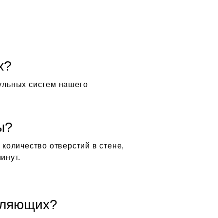
х?
ульных систем нашего
ы?
количество отверстий в стене,
инут.
вляющих?