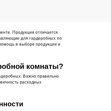
енте. Продукция отличается
равляющие для гардеробных по
 помощь в выборе продукции и
робной комнаты?
рдеробных. Важно правильно
говечность расходных
нности