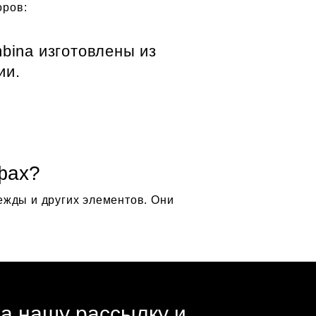
оров:
bina изготовлены из
ии.
фах?
ежды и других элементов. Они
а нашу рассылку и