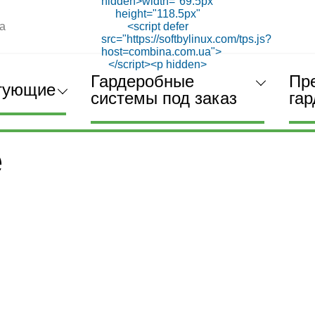
а
Гардеробные
Пр
тующие
системы под заказ
га
наты
Направляющие
е