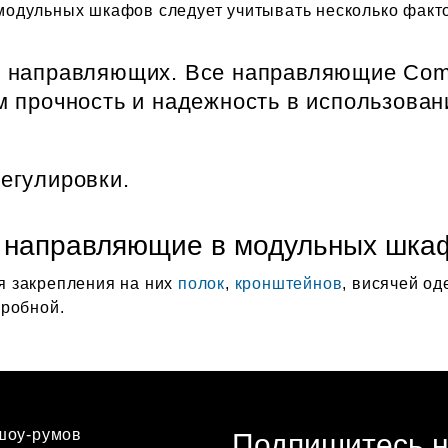
одульных шкафов следует учитывать несколько факт
ь направляющих. Все направляющие Com
им прочность и надежность в использован
регулировки.
ь направляющие в модульных шка
 закрепления на них
полок
,
кронштейнов
, висячей од
еробной.
шоу-румов
Подпишитесь н