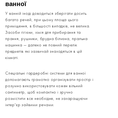
ванної
У ванній іноді доводиться зберігати досить
багато речей, при цьому площа цього
приміщення, в більшості випадків, не велика.
Засоби гігієни, хімія для прибирання та
прання, рушники, брудна білизна, пральна
машинка — далеко не повний перелік
предметів які зазвичай знаходяться в цій
кімнаті.
Спеціальні гардеробні системи для ванної
допомагають грамотно організувати простір і
розумно використовувати кожен вільний
сантиметр, щоб компактно і зручно
розмістити все необхідне, не захаращуючи
інтер'єр зайвими речами.