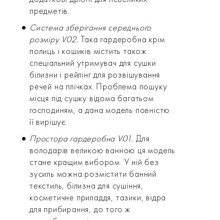
предметів.
Система зберігання середнього
розміру V02.
Така гардеробна крім
полиць і кошиків містить також
спеціальний утримувач для сушки
білизни і рейлінг для розвішування
речей на плічках. Проблема пошуку
місця під сушку відома багатьом
господиням, а дана модель повністю
її вирішує.
Простора гардеробна V01.
Для
володарів великою ванною ця модель
стане кращим вибором. У ній без
зусиль можна розмістити банний
текстиль, білизна для сушіння,
косметичне приладдя, тазики, відра
для прибирання, до того ж