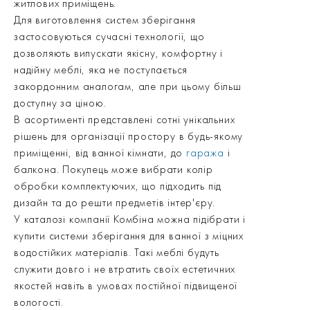
житлових приміщень.
Для виготовлення систем зберігання
застосовуються сучасні технології, що
дозволяють випускати якісну, комфортну і
надійну меблі, яка не поступається
закордонним аналогам, але при цьому більш
доступну за ціною.
В асортименті представлені сотні унікальних
рішень для організації простору в будь-якому
приміщенні, від ванної кімнати, до
гаража
і
балкона. Покупець може вибрати колір
обробки комплектуючих, що підходить під
дизайн та до решти предметів інтер'єру.
У каталозі компанії Комбіна можна підібрати і
купити системи зберігання для ванної з міцних
водостійких матеріалів. Такі меблі будуть
служити довго і не втратить своїх естетичних
якостей навіть в умовах постійної підвищеної
вологості.