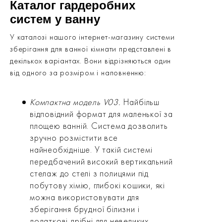
Каталог гардеробних
систем у ванну
У каталозі нашого інтернет-магазину системи
зберігання для ванної кімнати представлені в
декількох варіантах. Вони відрізняються один
від одного за розміром і наповненню:
Компактна модель V03.
Найбільш
відповідний формат для маленької за
площею ванній. Система дозволить
зручно розмістити все
найнеобхідніше. У такій системі
передбачений високий вертикальний
стелаж до стелі з полицями під
побутову хімію, глибокі кошики, які
можна використовувати для
зберігання брудної білизни і
додаткові дрібні для невеликих