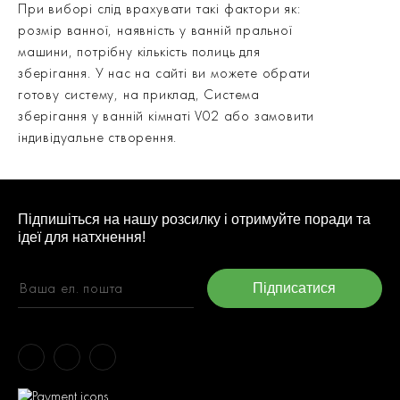
При виборі слід врахувати такі фактори як:
розмір ванної, наявність у ванній пральної
машини, потрібну кількість полиць для
зберігання. У нас на сайті ви можете обрати
готову систему, на приклад, Система
зберігання у ванній кімнаті V02 або замовити
індивідуальне створення.
Підпишіться на нашу розсилку і отримуйте поради та
ідеї для натхнення!