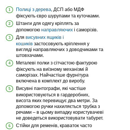
Полиці з дерева
, ДСП або МДФ
фіксують євро шурупами та куточками.
Штанги для одягу кріплять за
допомогою
направляючих
і саморізів.
Для
висувних ящиків і
кошиків
застосовують кріплення у
вигляді направляючих з доводчиками та
штовхачами.
Металеві полки з сітчастою фактурою
фіксують на виїзному механізмі й
саморізах. Найчастіше фурнітура
включена в комплект до виробу.
Висувні пантографи, які частіше
використовуються в гардеробних,
висота яких перевищує два метри. За
допомогою ручки нахиляється трубка з
речами – в цьому випадку користувачеві
не доведеться використовувати табурет.
Стійки
для ременів, краваток часто