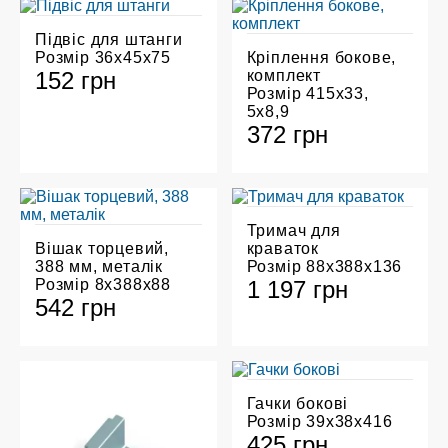
Підвіс для штанги
Розмір 36х45х75
Кріплення бокове,
152 грн
комплект
Розмір 415х33,
5х8,9
372 грн
Тримач для
Вішак торцевий,
краваток
388 мм, металік
Розмір 88х388х136
Розмір 8х388х88
1 197 грн
542 грн
Гачки бокові
Розмір 39х38х416
425 грн