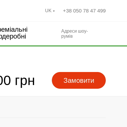
+38 050 78 47 499
UK
еміальні
Адреси шоу-
рдеробні
румів
00 грн
Замовити