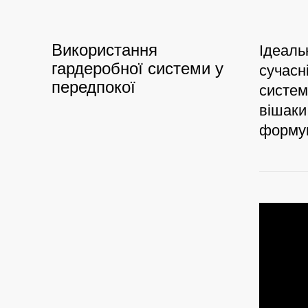
Використання
Ідеаль
гардеробної системи у
сучасн
передпокої
систем
вішаки
формую